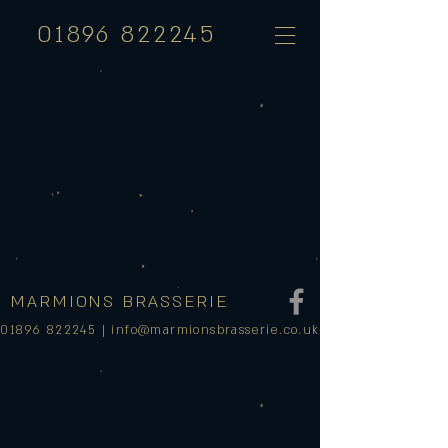
01896 822245
MARMIONS BRASSERIE
01896 822245
|
info@marmionsbrasserie.co.uk